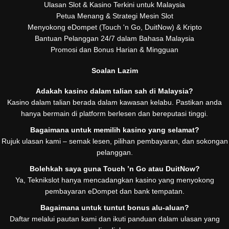
Ulasan Slot & Kasino Terkini untuk Malaysia
Petua Menang & Strategi Mesin Slot
Menyokong eDompet (Touch 'n Go, DuitNow) & Kripto
Bantuan Pelanggan 24/7 dalam Bahasa Malaysia
Promosi dan Bonus Harian & Mingguan
Soalan Lazim
Adakah kasino dalam talian sah di Malaysia?
Kasino dalam talian berada dalam kawasan kelabu. Pastikan anda
hanya bermain di platform berlesen dan bereputasi tinggi.
Bagaimana untuk memilih kasino yang selamat?
Rujuk ulasan kami – semak lesen, pilihan pembayaran, dan sokongan
pelanggan.
Bolehkah saya guna Touch ’n Go atau DuitNow?
Ya, Teknikslot hanya mencadangkan kasino yang menyokong
pembayaran eDompet dan bank tempatan.
Bagaimana untuk tuntut bonus alu-aluan?
Daftar melalui pautan kami dan ikuti panduan dalam ulasan yang