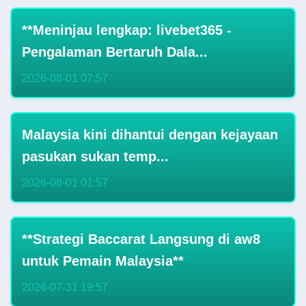
**Meninjau lengkap: livebet365 -
Pengalaman Bertaruh Dala...
2026-08-01 07:57
Malaysia kini dihantui dengan kejayaan
pasukan sukan temp...
2026-08-01 01:57
**Strategi Baccarat Langsung di aw8
untuk Pemain Malaysia**
2026-07-31 19:57