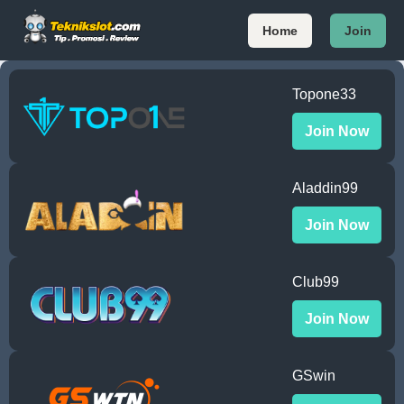
Home
Join
Topone33
Join Now
Aladdin99
Join Now
Club99
Join Now
GSwin