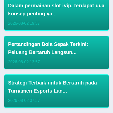
Dalam permainan slot ivip, terdapat dua
konsep penting ya...
2026-08-02 19:57
Pertandingan Bola Sepak Terkini:
Peluang Bertaruh Langsun...
2026-08-02 13:57
Strategi Terbaik untuk Bertaruh pada
Turnamen Esports Lan...
2026-08-02 07:57