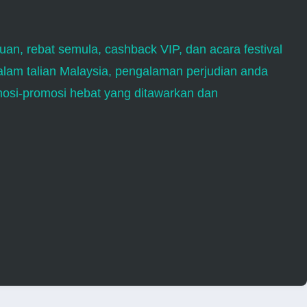
an, rebat semula, cashback VIP, dan acara festival
alam talian Malaysia, pengalaman perjudian anda
osi-promosi hebat yang ditawarkan dan