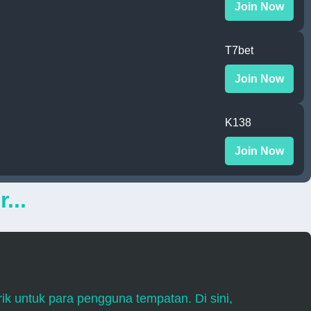
Join Now
T7bet
Join Now
K138
Join Now
...
ik untuk para pengguna tempatan. Di sini,