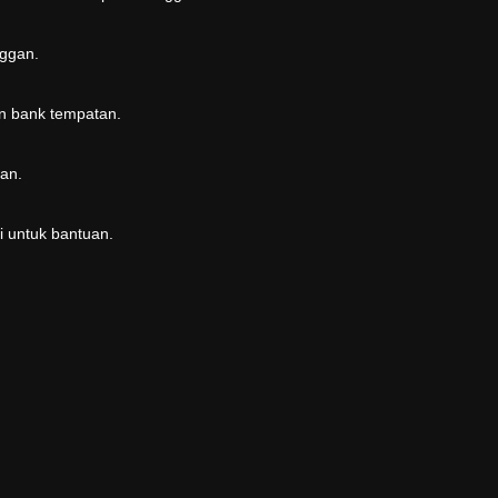
nggan.
n bank tempatan.
an.
i untuk bantuan.