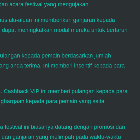
dan acara festival yang mengujakan.
us alu-aluan ini memberikan ganjaran kepada
ru dapat meningkatkan modal mereka untuk bertaruh
i pulangan kepada pemain berdasarkan jumlah
ang anda terima. Ini memberi insentif kepada para
ka. Cashback VIP ini memberi pulangan kepada para
nghargaan kepada para pemain yang setia
a festival ini biasanya datang dengan promosi dan
ik dan ganjaran yang melimpah pada waktu-waktu