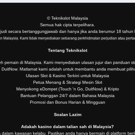
©
Teknikslot Malaysia
Semua hak cipta terpelihara.
rjudi secara bertanggungjawab dan hanya jika anda berumur 18 tahun 
aran Malaysia. Kami tidak menyediakan sebarang perkhidmatan perjudian atau pert
Tentang Teknikslot
i oleh pemain di Malaysia. Kami menyediakan ulasan jujur dan panduan 
 DuitNow. Matlamat kami adalah untuk membantu anda membuat piliha
Ulasan Slot & Kasino Terkini untuk Malaysia
Petua Menang & Strategi Mesin Slot
Menyokong eDompet (Touch 'n Go, DuitNow) & Kripto
Bantuan Pelanggan 24/7 dalam Bahasa Malaysia
Promosi dan Bonus Harian & Mingguan
Soalan Lazim
Adakah kasino dalam talian sah di Malaysia?
a dalam kawasan kelabu. Pastikan anda hanya bermain di platform berle