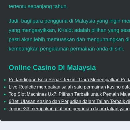
tertentu sepanjang tahun.
Jadi, bagi para pengguna di Malaysia yang ingin me
yang mengasyikkan, KKslot adalah pilihan yang ses
pasti akan lebih memuaskan dan menguntungkan di 
kembangkan pengalaman permainan anda di sini.
Online Casino Di Malaysia
Pertandingan Bola Sepak Terkini: Cara Menempatkan Perta
Live Roulette merupakan salah satu permainan kasino dala
Top Slot Machines Ux7: Pilihan Terbaik untuk Pemain Mal
6Bet: Ulasan Kasino dan Perjudian dalam Talian Terbaik di.
Topone33 merupakan platform perjudian dalam talian yang t