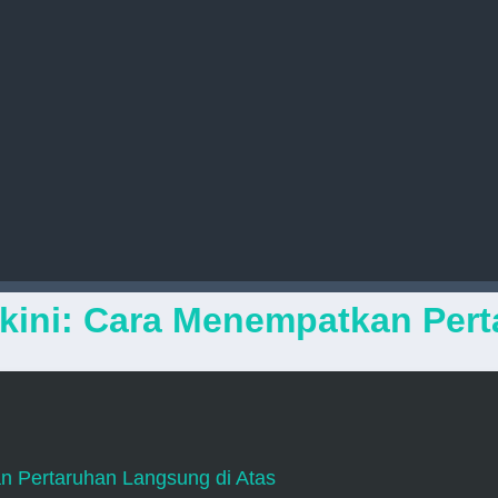
kini: Cara Menempatkan Perta
n Pertaruhan Langsung di Atas