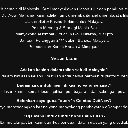
i oleh pemain di Malaysia. Kami menyediakan ulasan jujur dan panduan 
 DuitNow. Matlamat kami adalah untuk membantu anda membuat piliha
Ulasan Slot & Kasino Terkini untuk Malaysia
Petua Menang & Strategi Mesin Slot
Menyokong eDompet (Touch 'n Go, DuitNow) & Kripto
Bantuan Pelanggan 24/7 dalam Bahasa Malaysia
Promosi dan Bonus Harian & Mingguan
Soalan Lazim
Adakah kasino dalam talian sah di Malaysia?
a dalam kawasan kelabu. Pastikan anda hanya bermain di platform berle
Bagaimana untuk memilih kasino yang selamat?
 ulasan kami – semak lesen, pilihan pembayaran, dan sokongan pela
Bolehkah saya guna Touch ’n Go atau DuitNow?
hanya mencadangkan kasino yang menyokong pembayaran eDompet da
Bagaimana untuk tuntut bonus alu-aluan?
ftar melalui pautan kami dan ikuti panduan dalam ulasan yang disediak