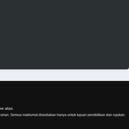
ke atas.
aruhan. Semua maklumat disediakan hanya untuk tujuan pendidikan dan rujukan.