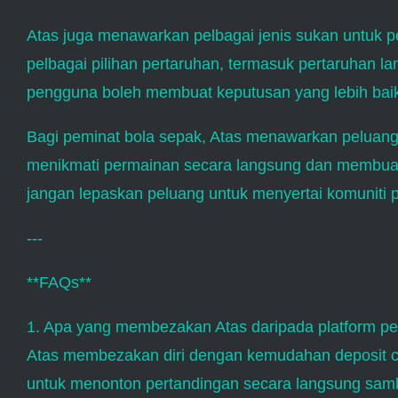
Atas juga menawarkan pelbagai jenis sukan untuk pe
pelbagai pilihan pertaruhan, termasuk pertaruhan l
pengguna boleh membuat keputusan yang lebih ba
Bagi peminat bola sepak, Atas menawarkan peluan
menikmati permainan secara langsung dan membuat p
jangan lepaskan peluang untuk menyertai komuniti 
---
**FAQs**
1. Apa yang membezakan Atas daripada platform per
Atas membezakan diri dengan kemudahan deposit c
untuk menonton pertandingan secara langsung sam