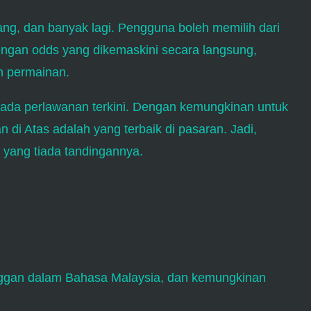
ang, dan banyak lagi. Pengguna boleh memilih dari
Dengan odds yang dikemaskini secara langsung,
n permainan.
ada perlawanan terkini. Dengan kemungkinan untuk
di Atas adalah yang terbaik di pasaran. Jadi,
 yang tiada tandingannya.
nggan dalam Bahasa Malaysia, dan kemungkinan