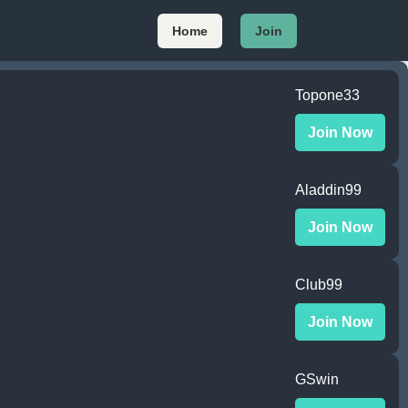
Home
Join
Topone33
Join Now
Aladdin99
Join Now
Club99
Join Now
GSwin