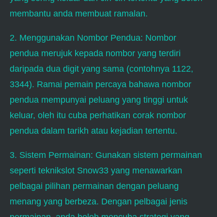
membantu anda membuat ramalan.
2. Menggunakan Nombor Pendua: Nombor
pendua merujuk kepada nombor yang terdiri
daripada dua digit yang sama (contohnya 1122,
3344). Ramai pemain percaya bahawa nombor
pendua mempunyai peluang yang tinggi untuk
keluar, oleh itu cuba perhatikan corak nombor
pendua dalam tarikh atau kejadian tertentu.
3. Sistem Permainan: Gunakan sistem permainan
seperti teknikslot Snow33 yang menawarkan
pelbagai pilihan permainan dengan peluang
menang yang berbeza. Dengan pelbagai jenis