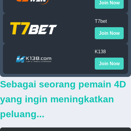
Join Now
T7bet
Join Now
K138
Join Now
Sebagai seorang pemain 4D
yang ingin meningkatkan
peluang...