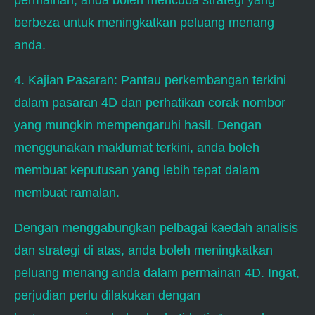
permainan, anda boleh mencuba strategi yang
berbeza untuk meningkatkan peluang menang
anda.
4. Kajian Pasaran: Pantau perkembangan terkini
dalam pasaran 4D dan perhatikan corak nombor
yang mungkin mempengaruhi hasil. Dengan
menggunakan maklumat terkini, anda boleh
membuat keputusan yang lebih tepat dalam
membuat ramalan.
Dengan menggabungkan pelbagai kaedah analisis
dan strategi di atas, anda boleh meningkatkan
peluang menang anda dalam permainan 4D. Ingat,
perjudian perlu dilakukan dengan