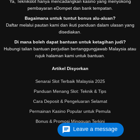
Ya, Teknikslot hanya mencadangkan kasino yang menyokong
pembayaran eDompet dan bank tempatan.
Bagaimana untuk tuntut bonus alu-aluan?
Daftar melalui pautan kami dan ikuti panduan dalam ulasan yang
disediakan.
Di mana boleh dapat bantuan untuk ketagihan judi?
Hubungi talian bantuan perjudian bertanggungjawab Malaysia atau
rujuk halaman kami untuk bantuan.
Artikel Disyorkan
Senarai Slot Terbaik Malaysia 2025
Panduan Menang Slot: Teknik & Tips
Cara Deposit & Pengeluaran Selamat
Permainan Kasino Popular untuk Pemula
Bonus & Promosi Mingguan Terkini
Leave a message