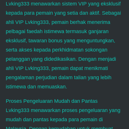
Lvking333 menawarkan sistem VIP yang eksklusif
kepada para pemain yang setia dan aktif. Sebagai
ahli VIP Lvking333, pemain berhak menerima
pelbagai faedah istimewa termasuk ganjaran
eksklusif, tawaran bonus yang menguntungkan,
serta akses kepada perkhidmatan sokongan
pelanggan yang didedikasikan. Dengan menjadi
ahli VIP Lvking333, pemain dapat menikmati
pengalaman perjudian dalam talian yang lebih
istimewa dan memuaskan.
Proses Pengeluaran Mudah dan Pantas
Lvking333 menawarkan proses pengeluaran yang
mudah dan pantas kepada para pemain di
Malaysia. Dengan kemudahan untuk membuat