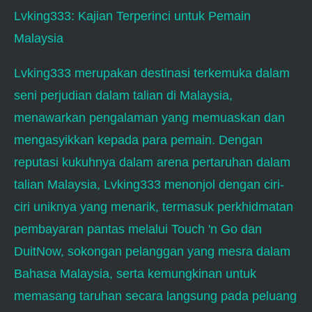
Lvking333: Kajian Terperinci untuk Pemain
Malaysia
Lvking333 merupakan destinasi terkemuka dalam
seni perjudian dalam talian di Malaysia,
menawarkan pengalaman yang memuaskan dan
mengasyikkan kepada para pemain. Dengan
reputasi kukuhnya dalam arena pertaruhan dalam
talian Malaysia, Lvking333 menonjol dengan ciri-
ciri uniknya yang menarik, termasuk perkhidmatan
pembayaran pantas melalui Touch 'n Go dan
DuitNow, sokongan pelanggan yang mesra dalam
Bahasa Malaysia, serta kemungkinan untuk
memasang taruhan secara langsung pada peluang