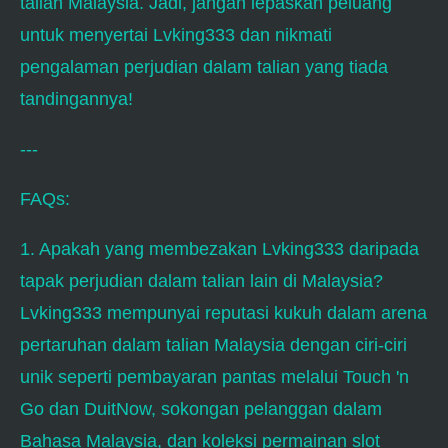
talian Malaysia. Jadi, jangan lepaskan peluang
untuk menyertai Lvking333 dan nikmati
pengalaman perjudian dalam talian yang tiada
tandingannya!
---
FAQs:
1. Apakah yang membezakan Lvking333 daripada
tapak perjudian dalam talian lain di Malaysia?
Lvking333 mempunyai reputasi kukuh dalam arena
pertaruhan dalam talian Malaysia dengan ciri-ciri
unik seperti pembayaran pantas melalui Touch 'n
Go dan DuitNow, sokongan pelanggan dalam
Bahasa Malaysia, dan koleksi permainan slot