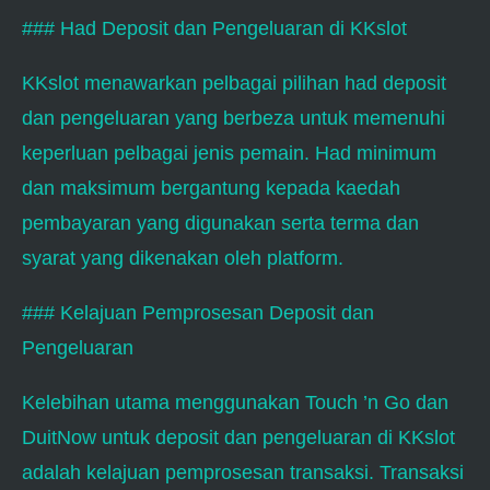
### Had Deposit dan Pengeluaran di KKslot
KKslot menawarkan pelbagai pilihan had deposit
dan pengeluaran yang berbeza untuk memenuhi
keperluan pelbagai jenis pemain. Had minimum
dan maksimum bergantung kepada kaedah
pembayaran yang digunakan serta terma dan
syarat yang dikenakan oleh platform.
### Kelajuan Pemprosesan Deposit dan
Pengeluaran
Kelebihan utama menggunakan Touch ’n Go dan
DuitNow untuk deposit dan pengeluaran di KKslot
adalah kelajuan pemprosesan transaksi. Transaksi