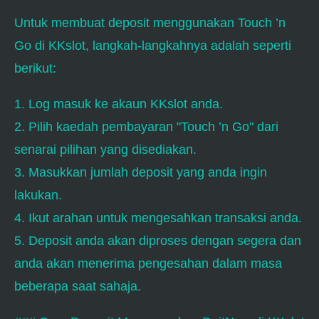
Untuk membuat deposit menggunakan Touch ’n
Go di KKslot, langkah-langkahnya adalah seperti
berikut:
1. Log masuk ke akaun KKslot anda.
2. Pilih kaedah pembayaran "Touch ’n Go" dari
senarai pilihan yang disediakan.
3. Masukkan jumlah deposit yang anda ingin
lakukan.
4. Ikut arahan untuk mengesahkan transaksi anda.
5. Deposit anda akan diproses dengan segera dan
anda akan menerima pengesahan dalam masa
beberapa saat sahaja.