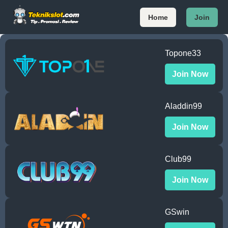
Home
Join
Topone33
Join Now
Aladdin99
Join Now
Club99
Join Now
GSwin