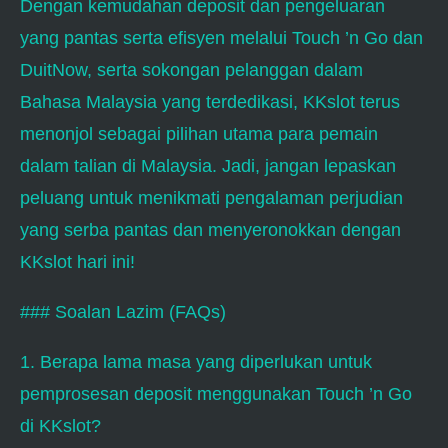
Dengan kemudahan deposit dan pengeluaran
yang pantas serta efisyen melalui Touch ’n Go dan
DuitNow, serta sokongan pelanggan dalam
Bahasa Malaysia yang terdedikasi, KKslot terus
menonjol sebagai pilihan utama para pemain
dalam talian di Malaysia. Jadi, jangan lepaskan
peluang untuk menikmati pengalaman perjudian
yang serba pantas dan menyeronokkan dengan
KKslot hari ini!
### Soalan Lazim (FAQs)
1. Berapa lama masa yang diperlukan untuk
pemprosesan deposit menggunakan Touch ’n Go
di KKslot?