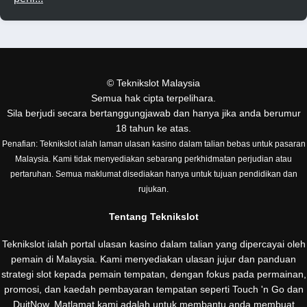
©
Teknikslot Malaysia
Semua hak cipta terpelihara.
Sila berjudi secara bertanggungjawab dan hanya jika anda berumur
18 tahun ke atas.
Penafian: Teknikslot ialah laman ulasan kasino dalam talian bebas untuk pasaran
Malaysia. Kami tidak menyediakan sebarang perkhidmatan perjudian atau
pertaruhan. Semua maklumat disediakan hanya untuk tujuan pendidikan dan
rujukan.
Tentang Teknikslot
Teknikslot ialah portal ulasan kasino dalam talian yang dipercayai oleh
pemain di Malaysia. Kami menyediakan ulasan jujur dan panduan
strategi slot kepada pemain tempatan, dengan fokus pada permainan,
promosi, dan kaedah pembayaran tempatan seperti Touch 'n Go dan
DuitNow. Matlamat kami adalah untuk membantu anda membuat