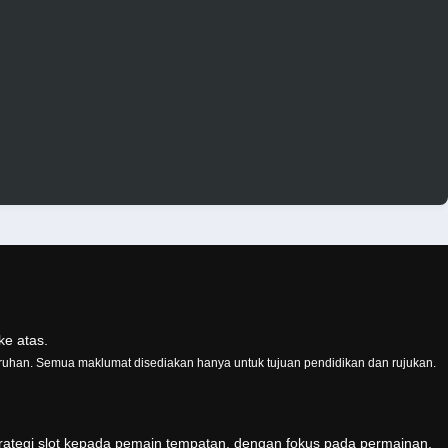
ke atas.
aruhan. Semua maklumat disediakan hanya untuk tujuan pendidikan dan rujukan.
strategi slot kepada pemain tempatan, dengan fokus pada permainan,