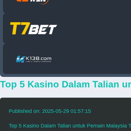
Top 5 Kasino Dalam Talian u
Published on: 2025-05-29 01:57:15
Top 5 Kasino Dalam Talian untuk Pemain Malaysia 