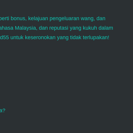
perti bonus, kelajuan pengeluaran wang, dan
hasa Malaysia, dan reputasi yang kukuh dalam
d55 untuk keseronokan yang tidak terlupakan!
a?