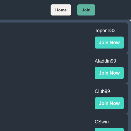
Home
Join
Topone33
Join Now
Aladdin99
Join Now
Club99
Join Now
GSwin