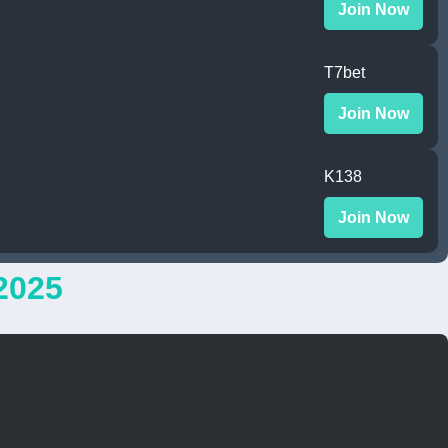
Join Now
T7bet
Join Now
K138
Join Now
2025