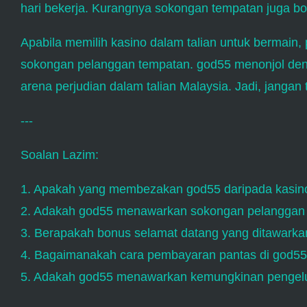
hari bekerja. Kurangnya sokongan tempatan juga b
Apabila memilih kasino dalam talian untuk bermain,
sokongan pelanggan tempatan. god55 menonjol den
arena perjudian dalam talian Malaysia. Jadi, jang
---
Soalan Lazim:
1. Apakah yang membezakan god55 daripada kasino d
2. Adakah god55 menawarkan sokongan pelanggan
3. Berapakah bonus selamat datang yang ditawark
4. Bagaimanakah cara pembayaran pantas di god5
5. Adakah god55 menawarkan kemungkinan pengel