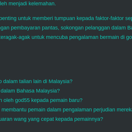
oleh menjadi kelemahan.
 penting untuk memberi tumpuan kepada faktor-faktor se
gan pembayaran pantas, sokongan pelanggan dalam Ba
an teragak-agak untuk mencuba pengalaman bermain di go
alam talian lain di Malaysia?
 dalam Bahasa Malaysia?
an oleh god55 kepada pemain baru?
5 membantu pemain dalam pengalaman perjudian merek
uaran wang yang cepat kepada pemainnya?