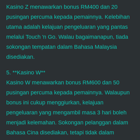
Kasino Z menawarkan bonus RM400 dan 20
pusingan percuma kepada pemainnya. Kelebihan
utama adalah kelajuan pengeluaran yang pantas
melalui Touch 'n Go. Walau bagaimanapun, tiada
sokongan tempatan dalam Bahasa Malaysia
disediakan.
5. **Kasino W**
Kasino W menawarkan bonus RM600 dan 50
pusingan percuma kepada pemainnya. Walaupun
bonus ini cukup menggiurkan, kelajuan
pengeluaran yang mengambil masa 3 hari boleh
menjadi kelemahan. Sokongan pelanggan dalam
Bahasa Cina disediakan, tetapi tidak dalam