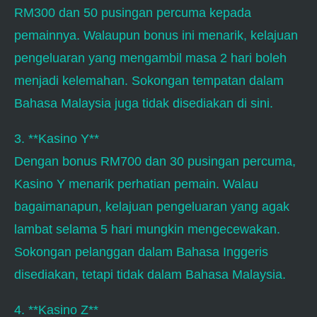
RM300 dan 50 pusingan percuma kepada
pemainnya. Walaupun bonus ini menarik, kelajuan
pengeluaran yang mengambil masa 2 hari boleh
menjadi kelemahan. Sokongan tempatan dalam
Bahasa Malaysia juga tidak disediakan di sini.
3. **Kasino Y**
Dengan bonus RM700 dan 30 pusingan percuma,
Kasino Y menarik perhatian pemain. Walau
bagaimanapun, kelajuan pengeluaran yang agak
lambat selama 5 hari mungkin mengecewakan.
Sokongan pelanggan dalam Bahasa Inggeris
disediakan, tetapi tidak dalam Bahasa Malaysia.
4. **Kasino Z**