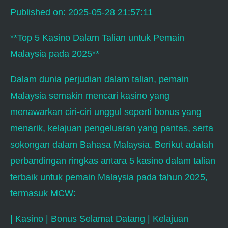
Published on: 2025-05-28 21:57:11
**Top 5 Kasino Dalam Talian untuk Pemain
Malaysia pada 2025**
Dalam dunia perjudian dalam talian, pemain
Malaysia semakin mencari kasino yang
menawarkan ciri-ciri unggul seperti bonus yang
menarik, kelajuan pengeluaran yang pantas, serta
sokongan dalam Bahasa Malaysia. Berikut adalah
perbandingan ringkas antara 5 kasino dalam talian
terbaik untuk pemain Malaysia pada tahun 2025,
termasuk MCW:
| Kasino | Bonus Selamat Datang | Kelajuan